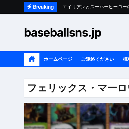
Skip
Breaking
忍者とクトゥルフのコンボ：シ
to
クトゥルフ派閥：強み、弱み、
content
baseballsns.jp
エイリアン派閥：強み、弱み、
エイリアン拡張：プレイスタイ
ロボット恐竜派閥：強み、弱み
ホームページ
ご連絡ください
概
ゾンビと海賊のコンボ：シナジ
フェアリーとゴーストのコンボ
フェリックス・マーロ