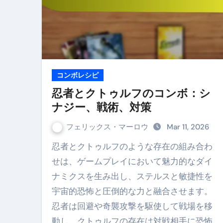
コンボレシピ
忍者とクトゥルフのコンボ：シ
ナジー、戦術、対策
フェリックス・マーロウ
Mar 11, 2026
忍者とクトゥルフのような存在の組み合わ
せは、ゲームプレイにおいて魅力的なダイ
ナミクスを生み出し、ステルスと敏捷性を
宇宙的恐怖と圧倒的な力と融合させます。
忍者は回避や奇襲攻撃を駆使して戦場を移
動し、クトゥルフの存在は対戦相手に恐怖