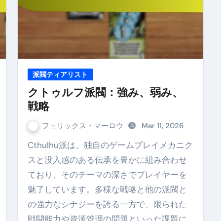
派閥ティアリスト
クトゥルフ派閥：強み、弱み、
戦略
フェリックス・マーロウ
Mar 11, 2026
Cthulhu派は、独自のゲームプレイメカニク
スと没入感のある伝承を豊かに組み合わせ
ており、そのテーマの深さでプレイヤーを
魅了しています。多様な戦略と他の派閥と
の強力なシナジーを誇る一方で、限られた
戦闘能力や資源管理の問題といった課題に