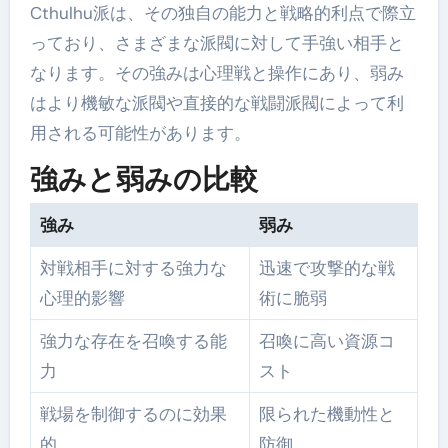
Cthulhu派は、その独自の能力と戦略的利点で際立
っており、さまざまな派閥に対して手強い相手と
なります。その強みは心理戦と操作にあり、弱み
はより機敏な派閥や直接的な戦闘派閥によって利
用される可能性があります。
強みと弱みの比較
強み
弱み
対戦相手に対する強力な
迅速で攻撃的な戦
心理的影響
術に脆弱
強力な存在を召喚する能
召喚に高い資源コ
力
スト
戦場を制御するのに効果
限られた機動性と
的
防御